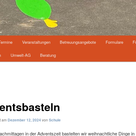
Termine
Veranstaltungen
Betreuungsangebote
Formulare
F
n
Umwelt-AG
Beratung
entsbasteln
ht am
Dezember 12, 2024
von
Schule
chmittagen in der Adventszeit bastelten wir weihnachtliche Dinge in