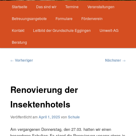
Hauptmenü
Startseite
Das sind wir
Termine
Veranstaltungen
Betreuungsangebote
Formulare
Förderverein
Kontakt
Leitbild der Grundschule Eggingen
Umwelt-AG
Beratung
Beitragsnavigation
←
Vorheriger
Nächster
→
Renovierung der
Insektenhotels
Veröffentlicht am
April 1, 2025
von
Schule
Am vergangenen Donnerstag, den 27.03. hatten wir einen
besonderen Schultag: Es stand die Renovierung unserer etwas in